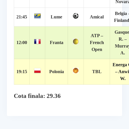
Novar
Belgia 
21:45
Lume
Amical
Finlan
Gasque
ATP –
R. –
12:00
Franta
French
Murra
Open
A.
Energa 
19:15
Polonia
TBL
– Anwi
W.
Cota finala: 29.36