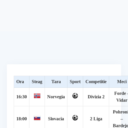
Ora
Steag
Tara
Sport
Competitie
Meci
Forde 
16:30
Norvegia
Divizia 2
Vidar
Pohron
18:00
Slovacia
2 Liga
–
Bardej