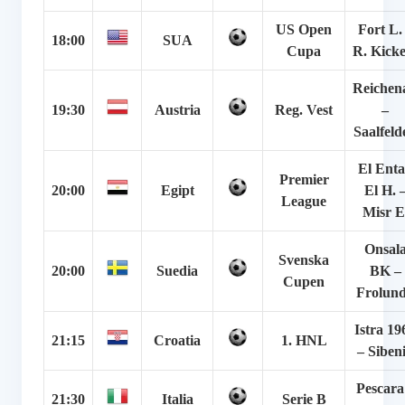
US Open
Fort L.
18:00
SUA
Cupa
R. Kicke
Reichen
19:30
Austria
Reg. Vest
–
Saalfeld
El Ent
Premier
20:00
Egipt
El H. 
League
Misr E
Onsal
Svenska
20:00
Suedia
BK –
Cupen
Frolun
Istra 19
21:15
Croatia
1. HNL
– Siben
Pescara
21:30
Italia
Serie B