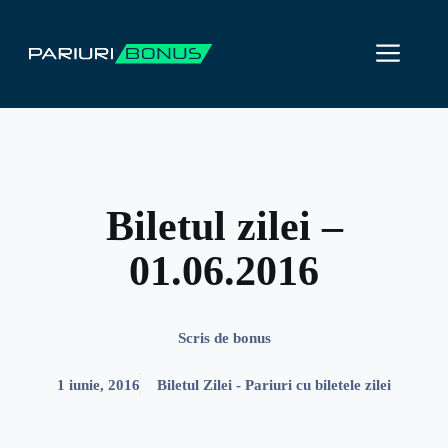
Sari
la
ME
conținut
Biletul zilei –
01.06.2016
Scris de
bonus
1 iunie, 2016
Biletul Zilei - Pariuri cu biletele zilei