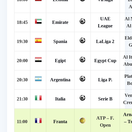
A
UAE
Al 
18:45
Emirate
League
Al
Eld
19:30
Spania
LaLiga 2
G
Al I
20:00
Egipt
Egypt Cup
Abu
Pla
20:30
Argentina
Liga P.
Bo
Ven
21:30
Italia
Serie B
Cre
Arna
ATP –
F.
11:00
Franta
– Ts
Open