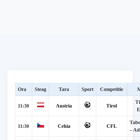
Ora
Steag
Tara
Sport
Competitie
M
Ti
11:30
Austria
Tirol
E
Tabo
11:30
Cehia
CFL
– Ad