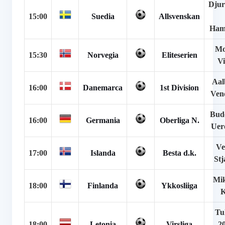
Djur
15:00
Suedia
Allsvenskan
Ham
Mo
15:30
Norvegia
Eliteserien
Vi
Aal
16:00
Danemarca
1st Division
Ven
Bude
16:00
Germania
Oberliga N.
Uer
Ve
17:00
Islanda
Besta d.k.
Stj
Mik
18:00
Finlanda
Ykkosliiga
Tu
18:00
Letonia
Virsliga
2