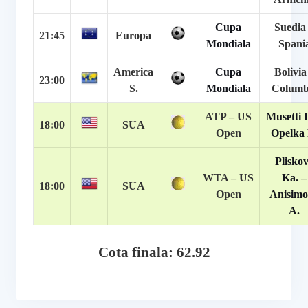
Cupa
Suedia
21:45
Europa
Mondiala
Spani
America
Cupa
Bolivia
23:00
S.
Mondiala
Columb
ATP –
US
Musetti 
18:00
SUA
Open
Opelka 
Plisko
WTA –
US
Ka. –
18:00
SUA
Open
Anisimo
A.
Cota finala: 62.92