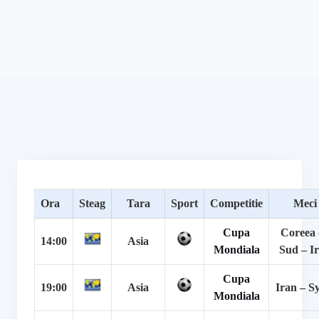
Ora
Steag
Tara
Sport
Competitie
Meci
Cupa
Coreea 
14:00
Asia
Mondiala
Sud – I
Cupa
19:00
Asia
Iran – S
Mondiala