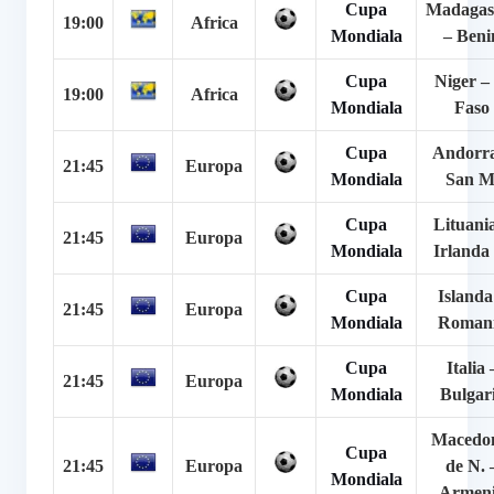
Cupa
Madagas
19:00
Africa
Mondiala
– Beni
Cupa
Niger –
19:00
Africa
Mondiala
Faso
Cupa
Andorra
21:45
Europa
Mondiala
San M
Cupa
Lituani
21:45
Europa
Mondiala
Irlanda
Cupa
Islanda
21:45
Europa
Mondiala
Roman
Cupa
Italia 
21:45
Europa
Mondiala
Bulgar
Macedo
Cupa
21:45
Europa
de N. 
Mondiala
Armen