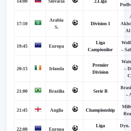
14:00
Slovacia
2.Liga
Podb
Arabia
17:10
Division 1
Akhd
S.
Al
Liga
Wolf
19:45
Europa
Campionilor
– Sa
Wate
Premier
20:15
Irlanda
– D
Division
C
Brasi
21:00
Brazilia
Serie B
– 
Mill
21:45
Anglia
Championship
Rea
Liga
Dyn. 
22:00
Europa