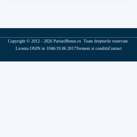
Copyright © 2012 - 2026 PariuriBonus.ro. Toate drepturile rezervate.
Licenta ONJN nr 1046/19.06.2017
Termeni si conditii
Contact