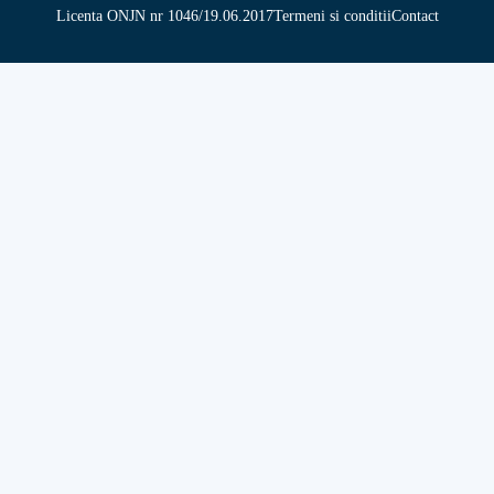
Licenta ONJN nr 1046/19.06.2017
Termeni si conditii
Contact