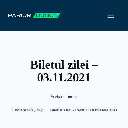
Sari
la
ME
conținut
Biletul zilei –
03.11.2021
Scris de
bonus
3 noiembrie, 2021
Biletul Zilei - Pariuri cu biletele zilei