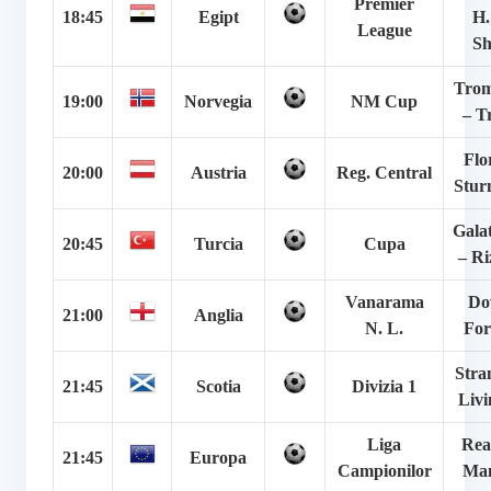
Premier
18:45
Egipt
H.
League
Sh
Trom
19:00
Norvegia
NM Cup
– T
Flo
20:00
Austria
Reg. Central
Stur
Gala
20:45
Turcia
Cupa
– Ri
Vanarama
Do
21:00
Anglia
N. L.
For
Stra
21:45
Scotia
Divizia 1
Livi
Liga
Rea
21:45
Europa
Campionilor
Man