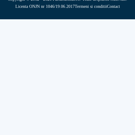
Licenta ONJN nr 1046/19.06.2017
Termeni si conditii
Contact