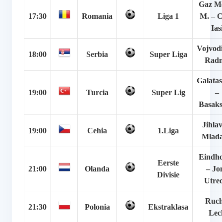
Gaz M
17:30
Romania
Liga 1
M. – 
Ias
Vojvod
18:00
Serbia
Super Liga
Radn
Galata
19:00
Turcia
Super Lig
–
Basaks
Jihla
19:00
Cehia
1.Liga
Mlada
Eindh
Eerste
21:00
Olanda
– Jo
Divisie
Utre
Ruch
21:30
Polonia
Ekstraklasa
Lec