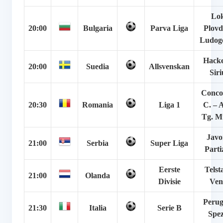
Lok
20:00
Bulgaria
Parva Liga
Plovd
Ludogo
Hacke
20:00
Suedia
Allsvenskan
Siri
Conco
20:30
Romania
Liga 1
C. – 
Tg. M
Javo
21:00
Serbia
Super Liga
Parti
Eerste
Telst
21:00
Olanda
Divisie
Ven
Perug
21:30
Italia
Serie B
Spez