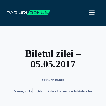
Sari
la
ME
conținut
Biletul zilei –
05.05.2017
Scris de
bonus
5 mai, 2017
Biletul Zilei - Pariuri cu biletele zilei