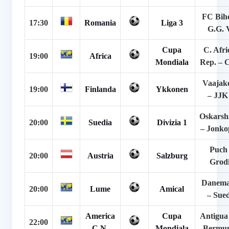
FC Bih
17:30
Romania
Liga 3
G.G. V
Cupa
C. Afri
19:00
Africa
Mondiala
Rep. – 
Vaajak
19:00
Finlanda
Ykkonen
– JJK 
Oskars
20:00
Suedia
Divizia 1
– Jonko
Puch
20:00
Austria
Salzburg
Grod
Danema
20:00
Lume
Amical
– Sued
America
Cupa
Antigua 
22:00
C.N.
Mondiala
Bermu