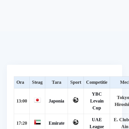
Ora
Steag
Tara
Sport
Competitie
Mec
YBC
Tokyo
13:00
Japonia
Levain
Hirosh
Cup
UAE
E. Club
17:20
Emirate
League
Ain