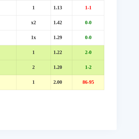
1
1.13
1-1
x2
1.42
0-0
1x
1.29
0-0
1
1.22
2-0
2
1.20
1-2
1
2.00
86-95