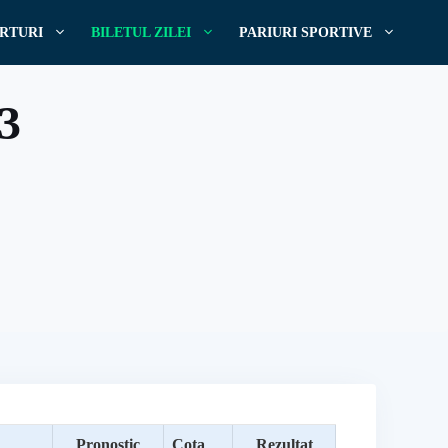
RTURI
BILETUL ZILEI
PARIURI SPORTIVE
13
Pronostic
Cota
Rezultat