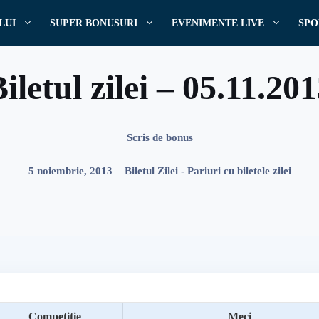
LUI
SUPER BONUSURI
EVENIMENTE LIVE
SPO
iletul zilei – 05.11.20
Scris de
bonus
5 noiembrie, 2013
Biletul Zilei - Pariuri cu biletele zilei
Competitie
Meci