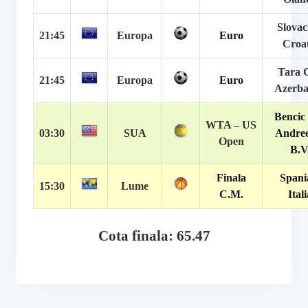
Slovac
21:45
Europa
Euro
Croat
Tara G
21:45
Europa
Euro
Azerba
Bencic 
WTA – US
03:30
SUA
Andre
Open
B.V
Finala
Spani
15:30
Lume
C.M.
Ital
Cota finala: 65.47