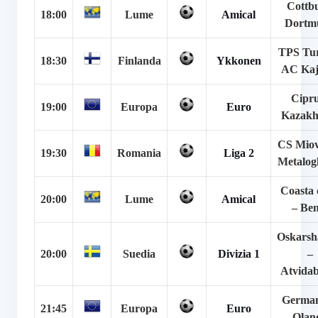
Cottbu
18:00
Lume
Amical
Dortm
TPS Tu
18:30
Finlanda
Ykkonen
AC Kaj
Cipru
19:00
Europa
Euro
Kazakh
CS Miov
19:30
Romania
Liga 2
Metalog
Coasta 
20:00
Lume
Amical
– Ben
Oskars
20:00
Suedia
Divizia 1
–
Atvidab
German
21:45
Europa
Euro
Olan