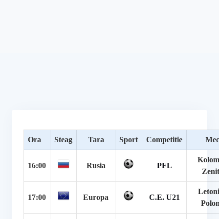
Ora
Steag
Tara
Sport
Competitie
Mec
Kolom
16:00
Rusia
PFL
Zenit
Letoni
17:00
Europa
C.E. U21
Polon