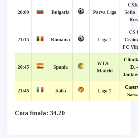
CS
20:00
Bulgaria
Parva Liga
Sofia 
Rus
CS 
21:15
Romania
Liga 1
Craio
FC Viit
Cibul
WTA –
20:45
Spania
D. 
Madrid
Jankovi
Casert
21:45
Italia
Liga 1
Sassa
Cota finala: 34.20