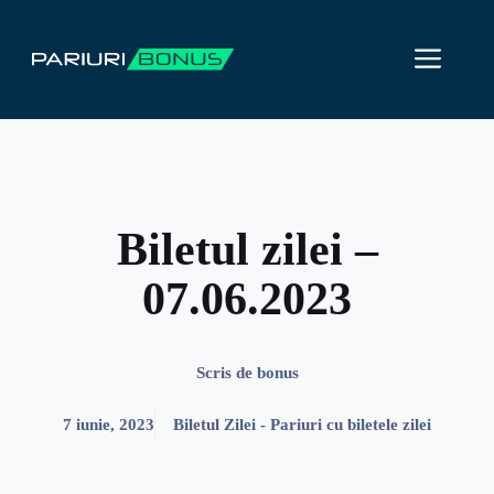
Sari
la
ME
conținut
Biletul zilei –
07.06.2023
Scris de
bonus
7 iunie, 2023
Biletul Zilei - Pariuri cu biletele zilei