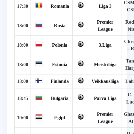
CSM 
17:30
Romania
Liga 3
CS
Premier
Rod
18:00
Rusia
League
Ni
Chro
18:00
Polonia
3.Liga
– 
Tam
18:00
Estonia
Meistriliiga
Har
18:00
Finlanda
Veikkausliiga
Lah
C.
18:45
Bulgaria
Parva Liga
Lud
Premier
Ghaz
19:00
Egipt
League
Al
D. 