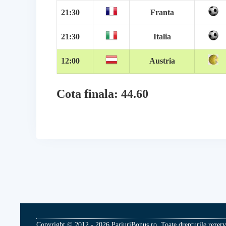
21:30
Franta
21:30
Italia
12:00
Austria
Cota finala: 44.60
Copyright © 2012 - 2026 PariuriBonus.ro. Toate drepturile rezerv