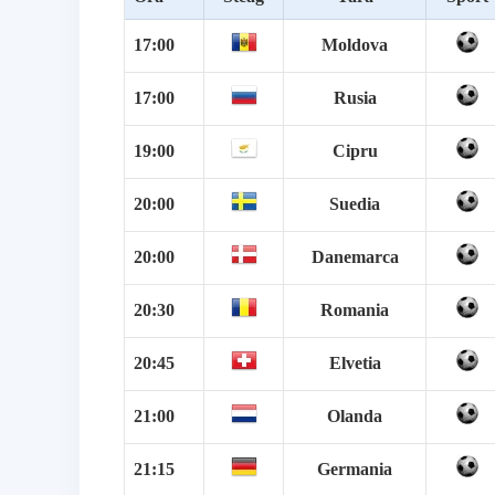
17:00
Moldova
17:00
Rusia
19:00
Cipru
20:00
Suedia
20:00
Danemarca
20:30
Romania
20:45
Elvetia
21:00
Olanda
21:15
Germania