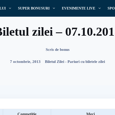
LUI
SUPER BONUSURI
EVENIMENTE LIVE
SPO
iletul zilei – 07.10.20
Scris de
bonus
7 octombrie, 2013
Biletul Zilei - Pariuri cu biletele zilei
Competitie
Meci