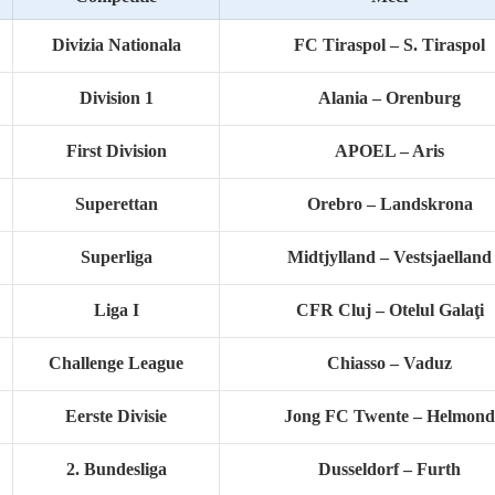
Divizia Nationala
FC Tiraspol – S. Tiraspol
Division 1
Alania – Orenburg
First Division
APOEL – Aris
Superettan
Orebro – Landskrona
Superliga
Midtjylland – Vestsjaelland
Liga I
CFR Cluj – Otelul Galaţi
Challenge League
Chiasso – Vaduz
Eerste Divisie
Jong FC Twente – Helmond
2. Bundesliga
Dusseldorf – Furth