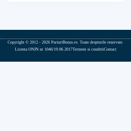
Copyright © 2012 - 2026 PariuriBonus.ro. Toate drepturile rezervate.
Licenta ONJN nr 1046/19.06.2017
Termeni si conditii
Contact