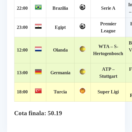
I
22:00
Brazilia
Serie A
–
Premier
23:00
Egipt
League
B
WTA –
S-
12:00
Olanda
V
Hertogenbosch
ATP –
F
13:00
Germania
Stuttgart
18:00
Turcia
Super Ligi
Cota finala: 50.19