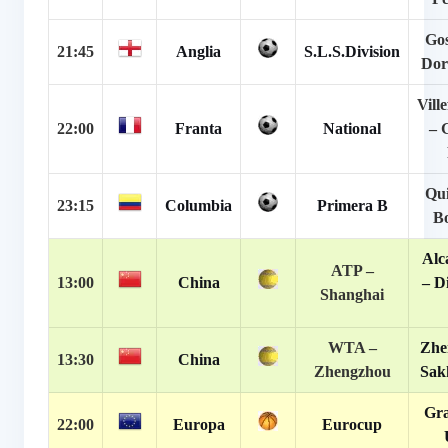
Gos
21:45
Anglia
S.L.S.Division
Dor
Vill
22:00
Franta
National
–
Qui
23:15
Columbia
Primera B
Bo
Alc
ATP –
13:00
China
– D
Shanghai
WTA –
Zhe
13:30
China
Zhengzhou
Sak
Gra
22:00
Europa
Eurocup