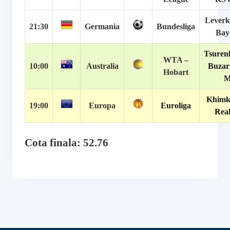
Leverk
21:30
Germania
Bundesliga
Bay
Tsuren
WTA –
10:00
Australia
Buzar
Hobart
M
Khimk
19:00
Europa
Euroliga
Rea
Cota finala: 52.76