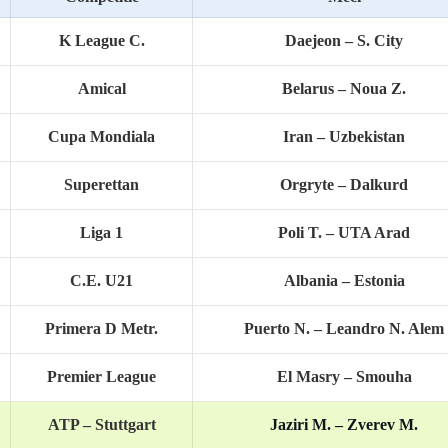
K League C.
Daejeon – S. City
Amical
Belarus – Noua Z.
Cupa Mondiala
Iran – Uzbekistan
Superettan
Orgryte – Dalkurd
Liga 1
Poli T. – UTA Arad
C.E. U21
Albania – Estonia
Primera D Metr.
Puerto N. – Leandro N. Alem
Premier League
El Masry – Smouha
ATP – Stuttgart
Jaziri M. – Zverev M.