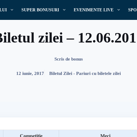
LUI
SUPER BONUSURI
EVENIMENTE LIVE
SPO
iletul zilei – 12.06.20
Scris de
bonus
12 iunie, 2017
Biletul Zilei - Pariuri cu biletele zilei
Competitie
Meci