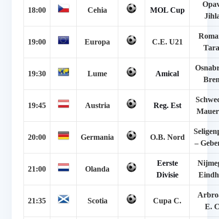
Opav
18:00
Cehia
MOL Cup
Jihl
Roman
19:00
Europa
C.E. U21
Tara
Osnabr
19:30
Lume
Amical
Bre
Schwec
19:45
Austria
Reg. Est
Mauer
Seligen
20:00
Germania
O.B. Nord
– Gebe
Eerste
Nijme
21:00
Olanda
Divisie
Eindh
Arbro
21:35
Scotia
Cupa C.
E. C