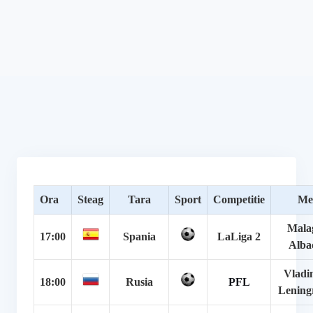
Ora
Steag
Tara
Sport
Competitie
Me
Mala
17:00
Spania
LaLiga 2
Alba
Vladi
18:00
Rusia
PFL
Lening