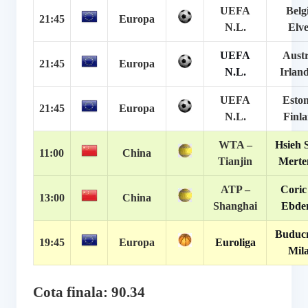
UEFA
Belg
21:45
Europa
N.L.
Elve
UEFA
Austr
21:45
Europa
N.L.
Irlan
UEFA
Eston
21:45
Europa
N.L.
Finl
WTA –
Hsieh 
11:00
China
Tianjin
Merte
ATP –
Coric
13:00
China
Shanghai
Ebde
Buducn
19:45
Europa
Euroliga
Mil
Cota finala: 90.34