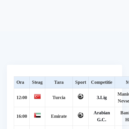
Ora
Steag
Tara
Sport
Competitie
M
Manis
12:00
Turcia
3.Lig
Nevse
Arabian
Bani
16:00
Emirate
G.C.
H