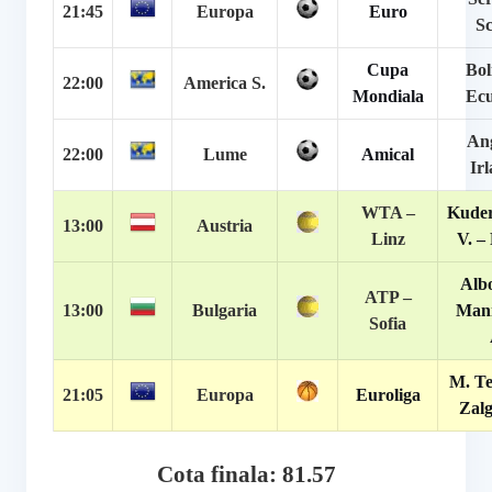
21:45
Europa
Euro
Sc
Cupa
Bol
22:00
America S.
Mondiala
Ec
Ang
22:00
Lume
Amical
Ir
WTA –
Kude
13:00
Austria
Linz
V. –
Albo
ATP –
13:00
Bulgaria
Man
Sofia
M. Te
21:05
Europa
Euroliga
Zalg
Cota finala: 81.57