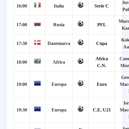
Juv
16:00
Italia
Serie C
Pa
Muro
17:00
Rusia
PFL
Ka
Kol
17:30
Danemarca
Cupa
Aa
Africa
Cam
18:00
Africa
C.N.
Moz
Geo
19:00
Europa
Euro
Mac
Isr
19:30
Europa
C.E. U21
Mac
Ser