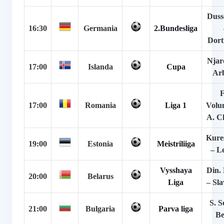
Duss
16:30
Germania
2.Bundesliga
Dor
Njar
17:00
Islanda
Cupa
Ar
17:00
Romania
Liga 1
Volun
A. Cl
Kure
19:00
Estonia
Meistriliiga
– L
Vysshaya
Din.
20:00
Belarus
Liga
– Sla
S. S
21:00
Bulgaria
Parva liga
Be