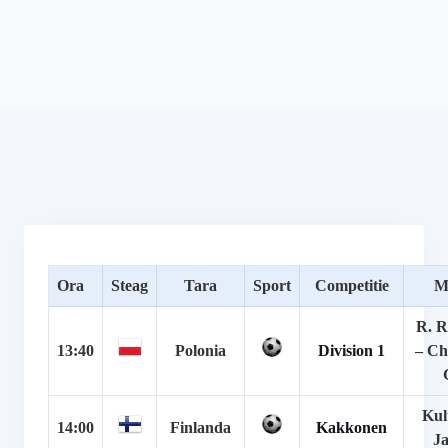
Ora
Steag
Tara
Sport
Competitie
M
R. 
13:40
Polonia
Division 1
– Ch
Kul
14:00
Finlanda
Kakkonen
J