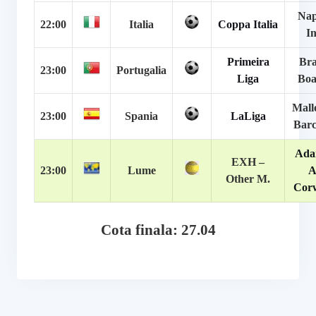
Nap
22:00
Italia
Coppa Italia
In
Primeira
Bra
23:00
Portugalia
Liga
Boa
Mall
23:00
Spania
LaLiga
Barc
Ada
EXH –
23:00
Lume
A
Other M.
Corw
Cota finala: 27.04