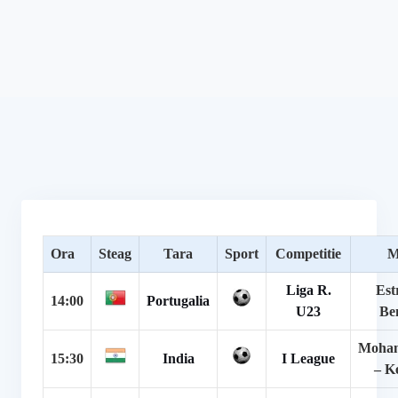
Ora
Steag
Tara
Sport
Competitie
M
Liga R.
Est
14:00
Portugalia
U23
Be
Moha
15:30
India
I League
– K