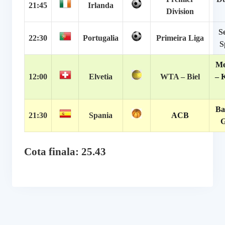
21:45
Irlanda
Division
S
22:30
Portugalia
Primeira Liga
S
Me
12:00
Elvetia
WTA – Biel
– 
Ba
21:30
Spania
ACB
G
Cota finala: 25.43