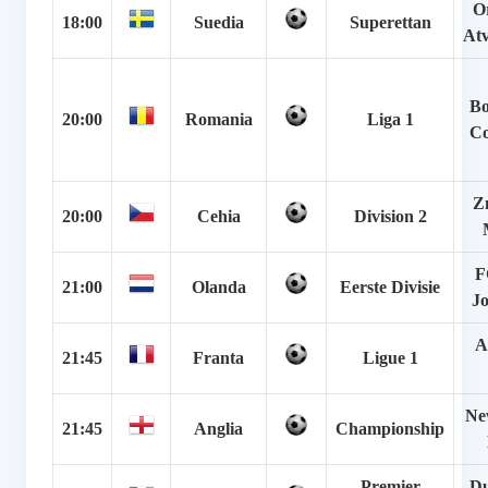
O
18:00
Suedia
Superettan
Atv
Bo
20:00
Romania
Liga 1
Co
Z
20:00
Cehia
Division 2
F
21:00
Olanda
Eerste Divisie
J
A
21:45
Franta
Ligue 1
Ne
21:45
Anglia
Championship
Premier
Du