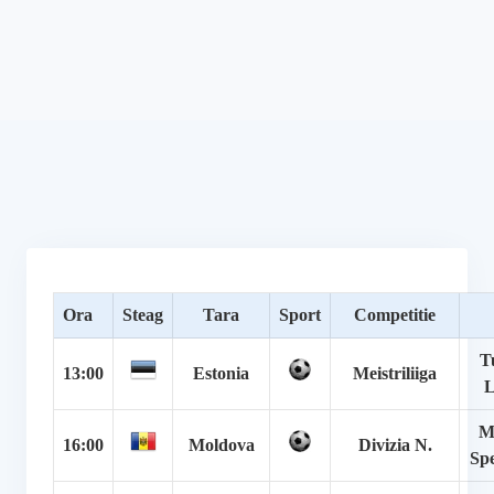
Ora
Steag
Tara
Sport
Competitie
T
13:00
Estonia
Meistriliiga
L
M
16:00
Moldova
Divizia N.
Spe