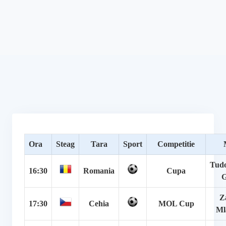
Ora
Steag
Tara
Sport
Competitie
Tudo
16:30
Romania
Cupa
G
Z
17:30
Cehia
MOL Cup
Ml