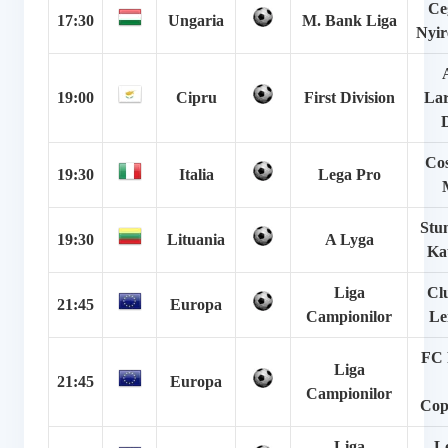
Ce
17:30
Ungaria
M. Bank Liga
Nyir
19:00
Cipru
First Division
Lar
Cos
19:30
Italia
Lega Pro
Stu
19:30
Lituania
A Lyga
Ka
Liga
Cl
21:45
Europa
Campionilor
Le
FC 
Liga
21:45
Europa
Campionilor
Cop
Liga
L