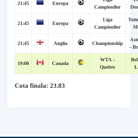
21:45
Europa
Campionilor
Do
Liga
Tott
21:45
Europa
Campionilor
M
Ast
21:45
Anglia
Championship
– B
WTA –
Bel
19:00
Canada
Quebec
L
Cota finala: 23.83