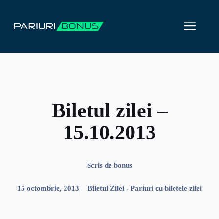
Sari
la
ME
conținut
Biletul zilei –
15.10.2013
Scris de
bonus
15 octombrie, 2013
Biletul Zilei - Pariuri cu biletele zilei