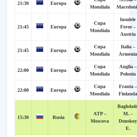
21:30
Europa
Mondiala
Macedoni
Insulele
Cupa
21:45
Europa
Feroe –
Mondiala
Austria
Cupa
Italia –
21:45
Europa
Mondiala
Armenia
Cupa
Anglia –
22:00
Europa
Mondiala
Polonia
Cupa
Franta –
22:00
Europa
Mondiala
Finland
Baghdati
ATP –
M. –
15:30
Rusia
Moscova
Donskoy
E.