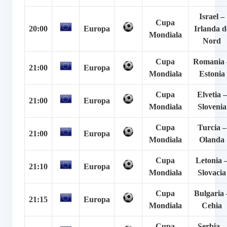
Israel –
Cupa
20:00
Europa
Irlanda d
Mondiala
Nord
Cupa
Romania 
21:00
Europa
Mondiala
Estonia
Cupa
Elvetia –
21:00
Europa
Mondiala
Slovenia
Cupa
Turcia –
21:00
Europa
Mondiala
Olanda
Cupa
Letonia 
21:10
Europa
Mondiala
Slovacia
Cupa
Bulgaria 
21:15
Europa
Mondiala
Cehia
Cupa
Serbia –