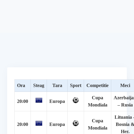
Ora
Steag
Tara
Sport
Competitie
Meci
Cupa
Azerbaij
20:00
Europa
Mondiala
– Rusia
Lituania 
Cupa
20:00
Europa
Bosnia 
Mondiala
Her.