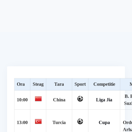
Ora
Steag
Tara
Sport
Competitie
M
B. 
10:00
China
Liga Jia
Suz
13:00
Turcia
Cupa
Ord
Arh