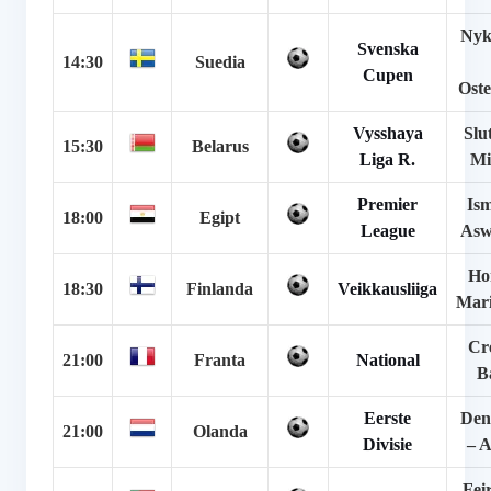
Nyk
Svenska
14:30
Suedia
Cupen
Ost
Vysshaya
Slu
15:30
Belarus
Liga R.
Mi
Premier
Ism
18:00
Egipt
League
Asw
Ho
18:30
Finlanda
Veikkausliiga
Mar
Cre
21:00
Franta
National
B
Eerste
Den
21:00
Olanda
Divisie
– 
Fei