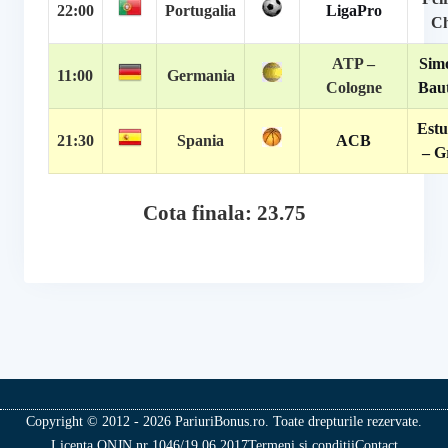
22:00
Portugalia
LigaPro
Ch
ATP –
Sim
11:00
Germania
Cologne
Baut
Estu
21:30
Spania
ACB
– G
Cota finala: 23.75
Copyright © 2012 - 2026 PariuriBonus.ro. Toate drepturile rezervate.
Licenta ONJN nr 1046/19.06.2017
Termeni si conditii
Contact