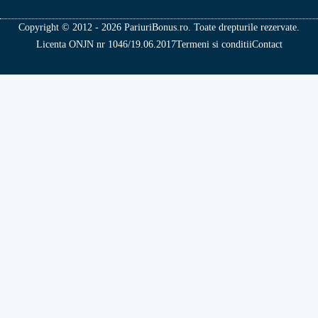
Copyright © 2012 - 2026 PariuriBonus.ro. Toate drepturile rezervate.
Licenta ONJN nr 1046/19.06.2017
Termeni si conditii
Contact