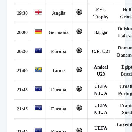
EFL
Hull
19:30
Anglia
Trophy
Grim
Duisbu
20:00
Germania
3.Liga
Halles
Roman
20:30
Europa
C.E. U21
Danem
Amical
Egipt
21:00
Lume
U23
Brazi
UEFA
Croati
21:45
Europa
N.L. A
Portug
UEFA
Frant
21:45
Europa
N.L. A
Sued
Luxem
UEFA
21:45
Europa
–