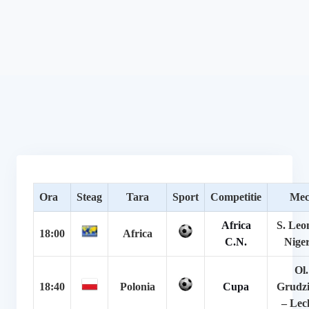
Ora
Steag
Tara
Sport
Competitie
Mec
Africa
S. Leo
18:00
Africa
C.N.
Niger
Ol.
18:40
Polonia
Cupa
Grudz
– Lec