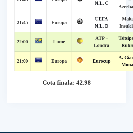
N.L. C
Azerba
UEFA
Malta
21:45
Europa
N.L. D
Insulel
ATP –
Tsitsip
22:00
Lume
Londra
– Ruble
A. Gian
21:00
Europa
Eurocup
Mona
Cota finala: 42.98