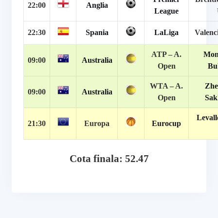
22:00
Anglia
League
22:30
Spania
LaLiga
Valenci
ATP – A.
Monf
09:00
Australia
Open
Bu
WTA –
A.
Zhe
09:00
Australia
Open
Sak
Levall
21:30
Europa
Eurocup
Cota finala: 52.47