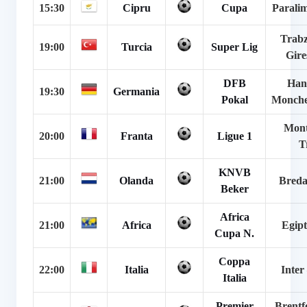
15:30
Cipru
Cupa
Parali
Trabz
19:00
Turcia
Super Lig
Gire
DFB
Han
19:30
Germania
Pokal
Monche
Mont
20:00
Franta
Ligue 1
T
KNVB
21:00
Olanda
Breda
Beker
Africa
21:00
Africa
Egipt
Cupa N.
Coppa
22:00
Italia
Inter
Italia
Premier
Brentf