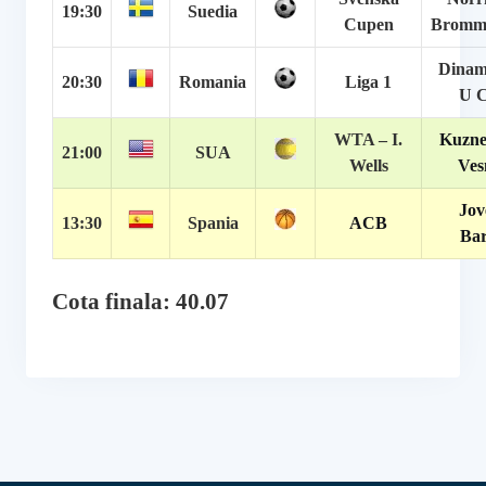
19:30
Suedia
Cupen
Bromm
Dinam
20:30
Romania
Liga 1
U C
WTA – I.
Kuznet
21:00
SUA
Wells
Ves
Jov
13:30
Spania
ACB
Bar
Cota finala: 40.07