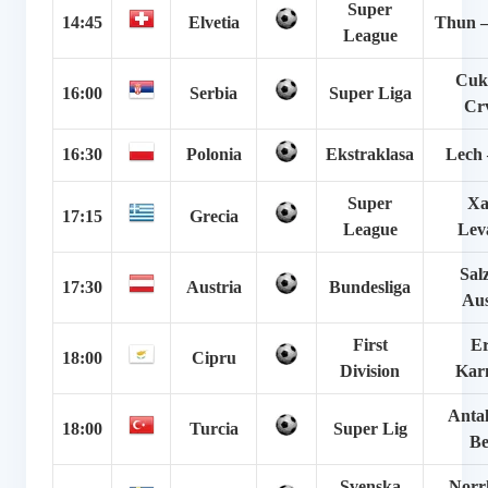
Super
14:45
Elvetia
Thun – 
League
Cuka
16:00
Serbia
Super Liga
Crv
16:30
Polonia
Ekstraklasa
Lech 
Super
Xa
17:15
Grecia
League
Lev
Sal
17:30
Austria
Bundesliga
Aus
First
Er
18:00
Cipru
Division
Karm
Antal
18:00
Turcia
Super Lig
Be
Svenska
Norr