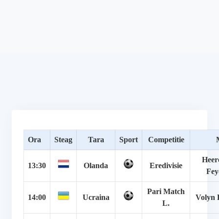
Ora
Steag
Tara
Sport
Competitie
Heer
13:30
Olanda
Eredivisie
Fey
Pari Match
14:00
Ucraina
Volyn 
L.