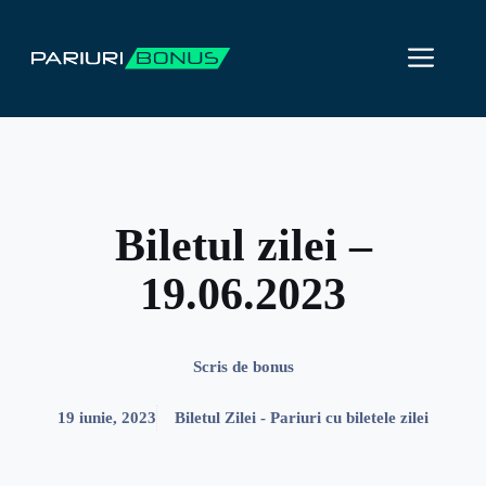
Sari
la
ME
conținut
Biletul zilei –
19.06.2023
Scris de
bonus
19 iunie, 2023
Biletul Zilei - Pariuri cu biletele zilei