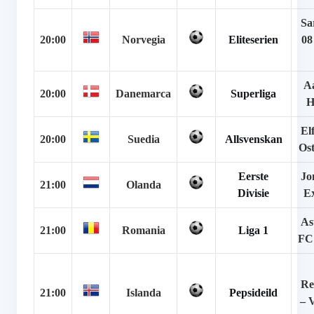
Sa
20:00
Norvegia
Eliteserien
08
A
20:00
Danemarca
Superliga
H
El
20:00
Suedia
Allsvenskan
Os
Eerste
Jo
21:00
Olanda
Divisie
Ex
As
21:00
Romania
Liga 1
FC 
Re
21:00
Islanda
Pepsideild
– 