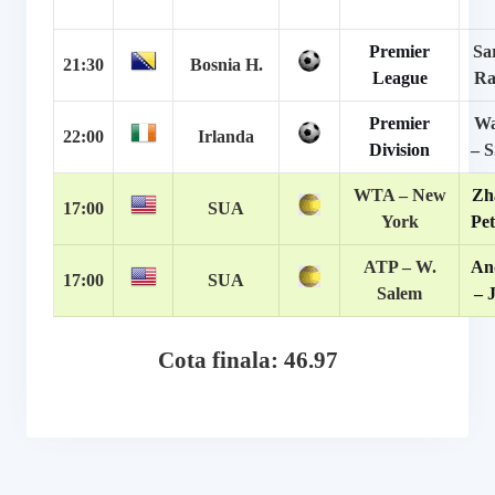
Premier
Sa
21:30
Bosnia H.
League
Ra
Premier
Wa
22:00
Irlanda
Division
– S
WTA – New
Zh
17:00
SUA
York
Pet
ATP – W.
An
17:00
SUA
Salem
– 
Cota finala: 46.97