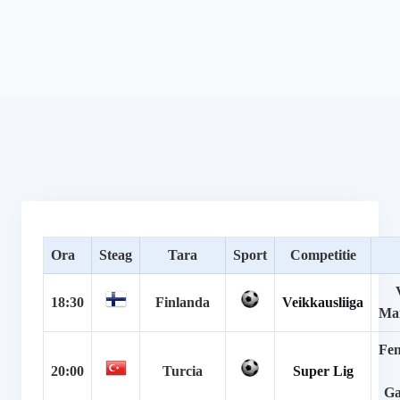
Ora
Steag
Tara
Sport
Competitie
18:30
Finlanda
Veikkausliiga
Ma
Fen
20:00
Turcia
Super Lig
Ga