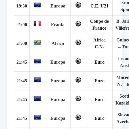
Israe
19:30
Europa
C.E. U21
Spa
Coupe de
B. Jall
21:00
Franta
France
Villef
Africa
Guine
21:00
Africa
C.N.
– Tun
Leton
21:45
Europa
Euro
Aust
Maced
21:45
Europa
Euro
N. – I
Scot
21:45
Europa
Euro
Kazak
Slova
21:45
Europa
Euro
Azerb