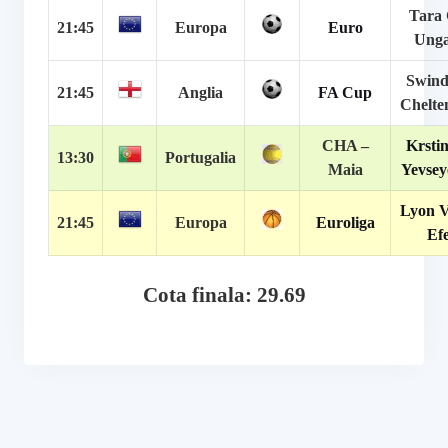
Tara 
21:45
Europa
Euro
Unga
Swind
21:45
Anglia
FA Cup
Chelt
CHA –
Krstin
13:30
Portugalia
Maia
Yevsey
Lyon V
21:45
Europa
Euroliga
Ef
Cota finala: 29.69