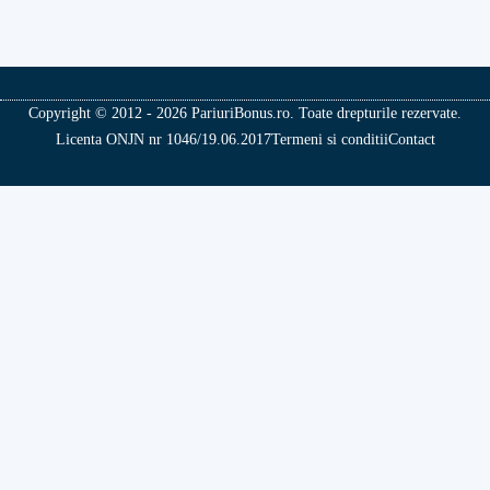
Copyright © 2012 - 2026 PariuriBonus.ro. Toate drepturile rezervate.
Licenta ONJN nr 1046/19.06.2017
Termeni si conditii
Contact