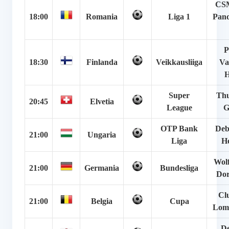
CSM
18:00
Romania
Liga 1
Pand
P
18:30
Finlanda
Veikkausliiga
Va
Super
Thu
20:45
Elvetia
League
G
OTP Bank
Deb
21:00
Ungaria
Liga
H
Wolf
21:00
Germania
Bundesliga
Do
Cl
21:00
Belgia
Cupa
Lom
De