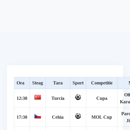
Ora
Steag
Tara
Sport
Competitie
Ol
12:30
Turcia
Cupa
Kara
Pard
17:30
Cehia
MOL Cup
J