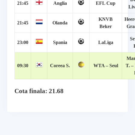
21:45
Anglia
EFL Cup
Liv
KNVB
Heer
21:45
Olanda
Beker
Gra
Se
23:00
Spania
LaLiga
Mar
09:30
Coreea S.
WTA –
Seul
T. –
Cota finala: 21.68