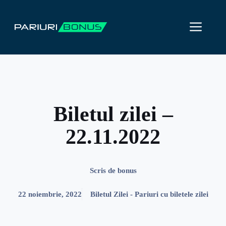
Sari
la
ME
conținut
Biletul zilei –
22.11.2022
Scris de
bonus
22 noiembrie, 2022
Biletul Zilei - Pariuri cu biletele zilei