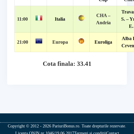
Trava
CHA –
11:00
Italia
S. – 
Andria
E.
Alba 
21:00
Europa
Euroliga
Crven
Cota finala: 33.41
Copyright © 2012 - 2026 PariuriBonus.ro. Toate drepturile rezervate.
Licenta ONJN nr 1046/19.06.2017
Termeni si conditii
Contact