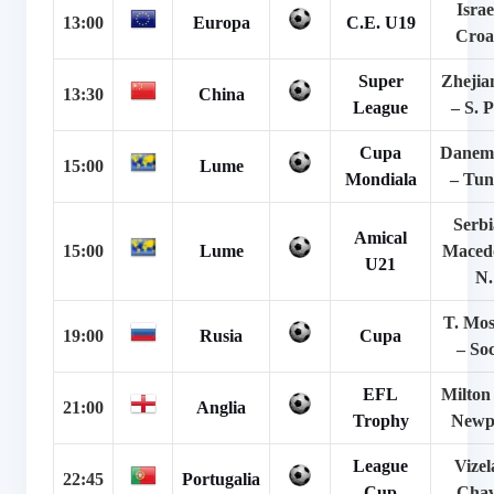
Israe
13:00
Europa
C.E. U19
Croa
Super
Zhejia
13:30
China
League
– S. 
Cupa
Danem
15:00
Lume
Mondiala
– Tun
Serbi
Amical
15:00
Lume
Maced
U21
N.
T. Mo
19:00
Rusia
Cupa
– So
EFL
Milton
21:00
Anglia
Trophy
Newp
League
Vizel
22:45
Portugalia
Cup
Chav