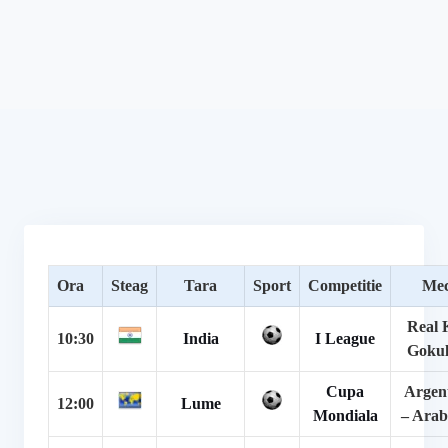
Ora
Steag
Tara
Sport
Competitie
Mec
Real 
10:30
India
I League
Goku
Cupa
Argen
12:00
Lume
Mondiala
– Arab