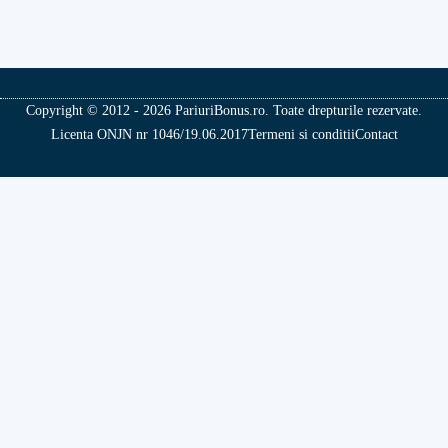
Copyright © 2012 - 2026 PariuriBonus.ro. Toate drepturile rezervate.
Licenta ONJN nr 1046/19.06.2017
Termeni si conditii
Contact