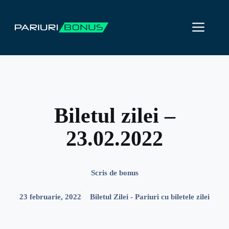
Sari
la
ME
conținut
Biletul zilei –
23.02.2022
Scris de
bonus
23 februarie, 2022
Biletul Zilei - Pariuri cu biletele zilei