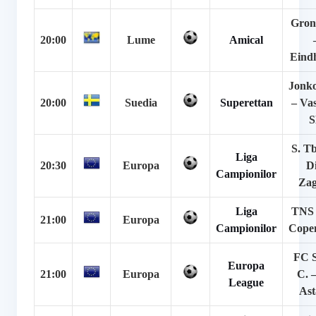
Gron
20:00
Lume
Amical
Eind
Jonko
20:00
Suedia
Superettan
– Vas
S
S. Tbi
Liga
20:30
Europa
Di
Campionilor
Zag
Liga
TNS 
21:00
Europa
Campionilor
Cope
FC S
Europa
21:00
Europa
C. 
League
Ast