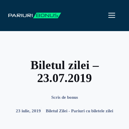
Sari
la
ME
conținut
Biletul zilei –
23.07.2019
Scris de
bonus
23 iulie, 2019
Biletul Zilei - Pariuri cu biletele zilei