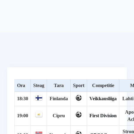
Ora
Steag
Tara
Sport
Competitie
M
18:30
Finlanda
Veikkausliiga
Lahti
Apol
19:00
Cipru
First Division
Ac
Stro