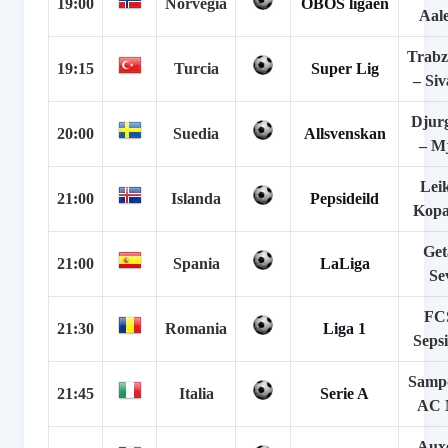
19:00
Norvegia
OBOS ligaen
Aal
Trabz
19:15
Turcia
Super Lig
– Siv
Djur
20:00
Suedia
Allsvenskan
– Mj
Leik
21:00
Islanda
Pepsideild
Kopa
Get
21:00
Spania
LaLiga
Sev
FC
21:30
Romania
Liga 1
Sepsi
Sampd
21:45
Italia
Serie A
AC 
Auxe