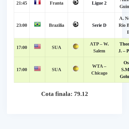
21:45
Franta
Ligue 2
Gui
A. N
23:00
Brazilia
Serie D
Rio 
ATP –
W.
Tho
17:00
SUA
Salem
J. – P
Os
WTA –
17:00
SUA
S.M
Chicago
Golu
Cota finala: 79.12