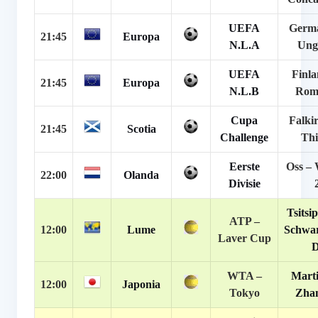
UEFA
Germa
21:45
Europa
N.L.A
Ung
UEFA
Finla
21:45
Europa
N.L.B
Rom
Cupa
Falkir
21:45
Scotia
Challenge
Thi
Eerste
Oss – 
22:00
Olanda
Divisie
Tsitsip
ATP –
12:00
Lume
Schwa
Laver Cup
D
WTA –
Marti
12:00
Japonia
Tokyo
Zhan