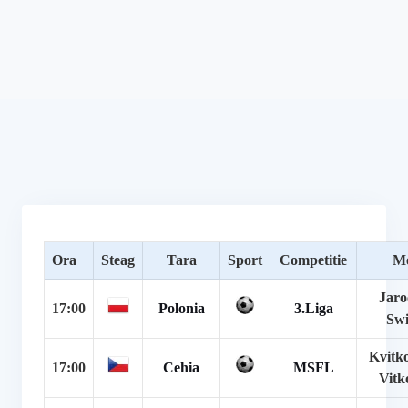
Ora
Steag
Tara
Sport
Competitie
Me
Jaro
17:00
Polonia
3.Liga
Swi
Kvitko
17:00
Cehia
MSFL
Vitk