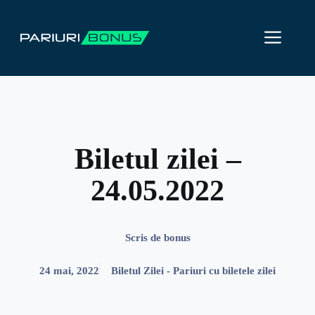
Sari
la
ME
conținut
Biletul zilei –
24.05.2022
Scris de
bonus
24 mai, 2022
Biletul Zilei - Pariuri cu biletele zilei