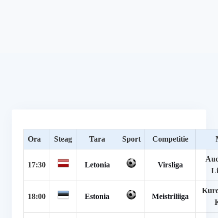
Ora
Steag
Tara
Sport
Competitie
Aud
17:30
Letonia
Virsliga
L
Kure
18:00
Estonia
Meistriliiga