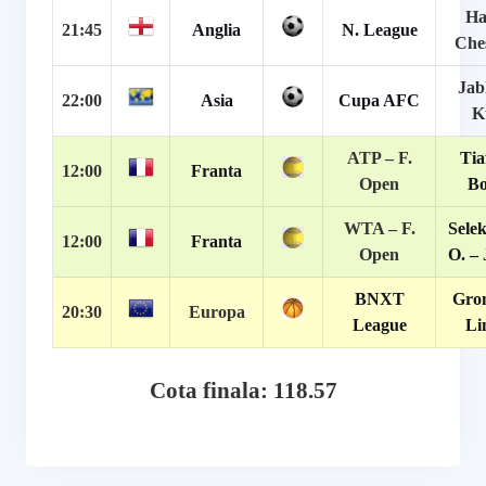
Ha
21:45
Anglia
N. League
Ches
Jab
22:00
Asia
Cupa AFC
K
ATP – F.
Tia
12:00
Franta
Open
Bo
WTA –
F.
Sele
12:00
Franta
Open
O. –
BNXT
Gron
20:30
Europa
League
Li
Cota finala: 118.57