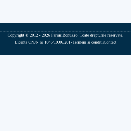
Copyright © 2012 - 2026 PariuriBonus.ro. Toate drepturile rezervate.
Licenta ONJN nr 1046/19.06.2017
Termeni si conditii
Contact