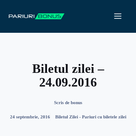
Sari
la
ME
conținut
Biletul zilei –
24.09.2016
Scris de
bonus
24 septembrie, 2016
Biletul Zilei - Pariuri cu biletele zilei