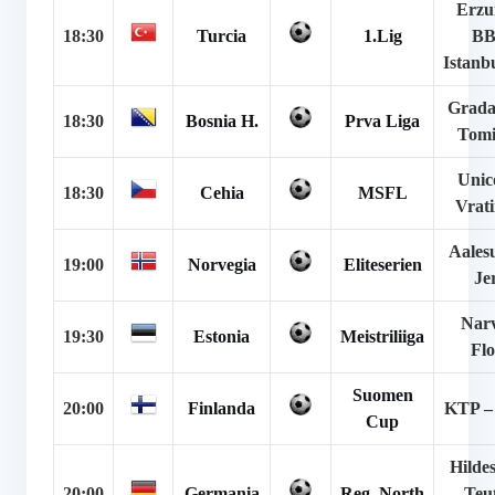
Erz
18:30
Turcia
1.Lig
BB
Istanb
Grada
18:30
Bosnia H.
Prva Liga
Tomi
Unic
18:30
Cehia
MSFL
Vrat
Aales
19:00
Norvegia
Eliteserien
Je
Narv
19:30
Estonia
Meistriliiga
Flo
Suomen
20:00
Finlanda
KTP –
Cup
Hilde
20:00
Germania
Reg. North
– Teu