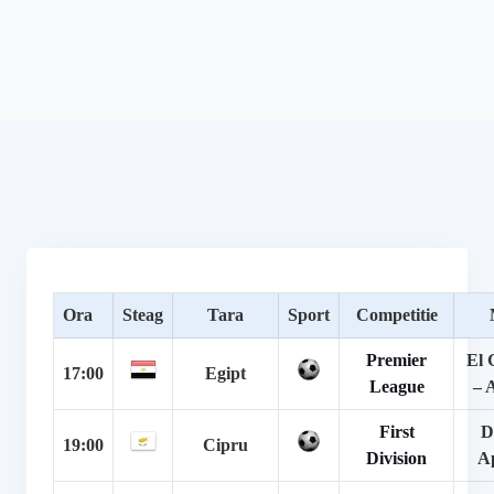
Ora
Steag
Tara
Sport
Competitie
Premier
El 
17:00
Egipt
League
– 
First
D
19:00
Cipru
Division
A