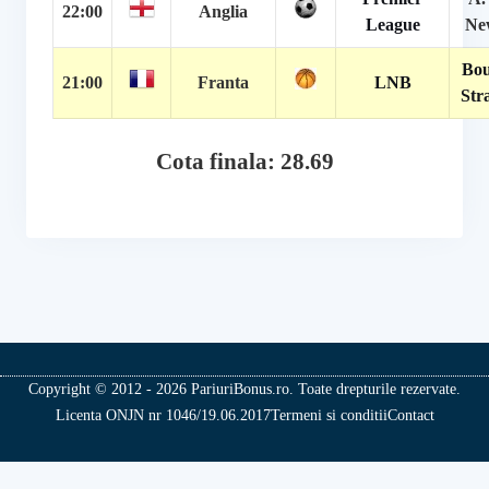
22:00
Anglia
League
Ne
Bou
21:00
Franta
LNB
Str
Cota finala: 28.69
Copyright © 2012 - 2026 PariuriBonus.ro. Toate drepturile rezervate.
Licenta ONJN nr 1046/19.06.2017
Termeni si conditii
Contact