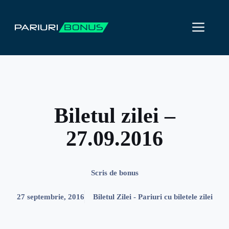
Sari
la
ME
conținut
Biletul zilei –
27.09.2016
Scris de
bonus
27 septembrie, 2016
Biletul Zilei - Pariuri cu biletele zilei