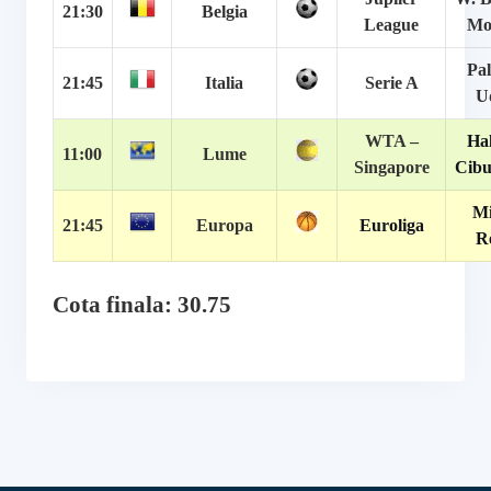
21:30
Belgia
League
Mo
Pa
21:45
Italia
Serie A
U
WTA –
Hal
11:00
Lume
Singapore
Cibu
Mi
21:45
Europa
Euroliga
R
Cota finala: 30.75