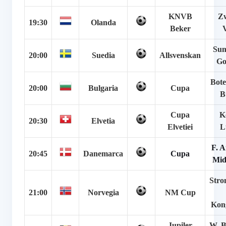
KNVB
Zw
19:30
Olanda
Beker
Sun
20:00
Suedia
Allsvenskan
Go
Bote
20:00
Bulgaria
Cupa
B
Cupa
K
20:30
Elvetia
Elvetiei
L
F. 
20:45
Danemarca
Cupa
Mid
Stro
21:00
Norvegia
NM Cup
Kon
Jupiler
W. B