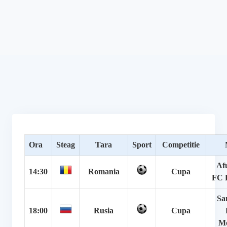
Ora
Steag
Tara
Sport
Competitie
Af
14:30
Romania
Cupa
FC 
Sa
18:00
Rusia
Cupa
Mo