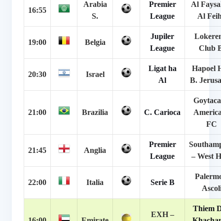
Arabia
Premier
Al Faysa
16:55
S.
League
Al Fei
Jupiler
Lokere
19:00
Belgia
League
Club B
Ligat ha
Hapoel H
20:30
Israel
Al
B. Jerus
Goytaca
21:00
Brazilia
C. Carioca
Americ
FC
Premier
Southam
21:45
Anglia
League
– West 
Palerm
22:00
Italia
Serie B
Ascol
Thiem D
EXH –
16:00
Emirate
Khacha