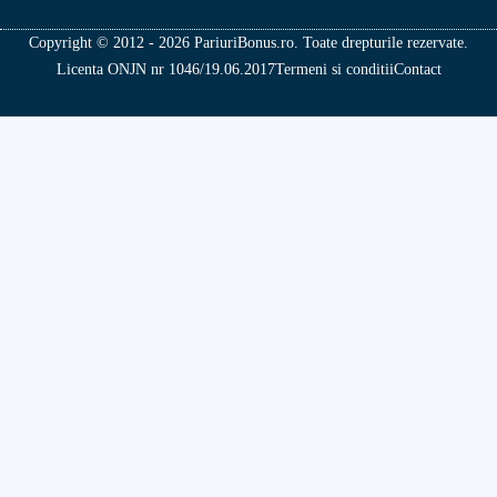
Copyright © 2012 - 2026 PariuriBonus.ro. Toate drepturile rezervate.
Licenta ONJN nr 1046/19.06.2017
Termeni si conditii
Contact