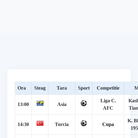
Ora
Steag
Tara
Sport
Competitie
M
Liga C.
Kas
13:00
Asia
AFC
Tian
K. Bl
14:30
Turcia
Cupa
19