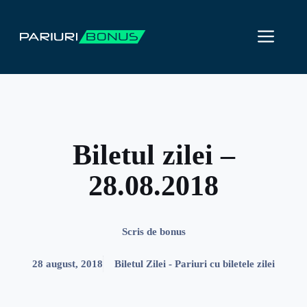
Sari
la
ME
conținut
Biletul zilei –
28.08.2018
Scris de
bonus
28 august, 2018
Biletul Zilei - Pariuri cu biletele zilei