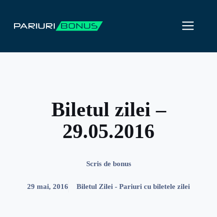
Sari
la
ME
conținut
Biletul zilei –
29.05.2016
Scris de
bonus
29 mai, 2016
Biletul Zilei - Pariuri cu biletele zilei